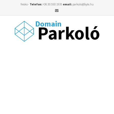
fresko -
Telefon:
+36 30 550 1935
email:
parkolo@byte.hu
Email