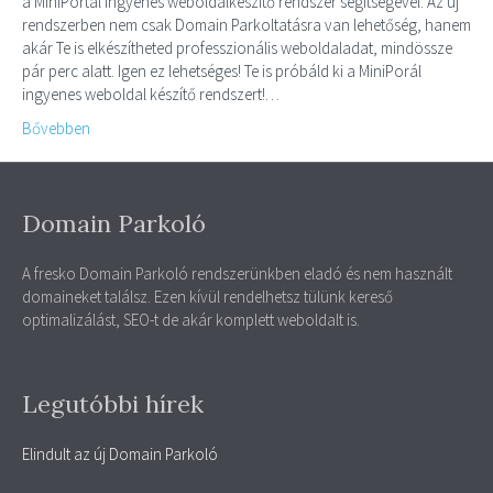
a MiniPortál ingyenes weboldalkészítő rendszer segítségével. Az új
rendszerben nem csak Domain Parkoltatásra van lehetőség, hanem
akár Te is elkészítheted professzionális weboldaladat, mindössze
pár perc alatt. Igen ez lehetséges! Te is próbáld ki a MiniPorál
ingyenes weboldal készítő rendszert!…
Bővebben
Domain Parkoló
A fresko Domain Parkoló rendszerünkben eladó és nem használt
domaineket találsz. Ezen kívül rendelhetsz tülünk kereső
optimalizálást, SEO-t de akár komplett weboldalt is.
Legutóbbi hírek
Elindult az új Domain Parkoló