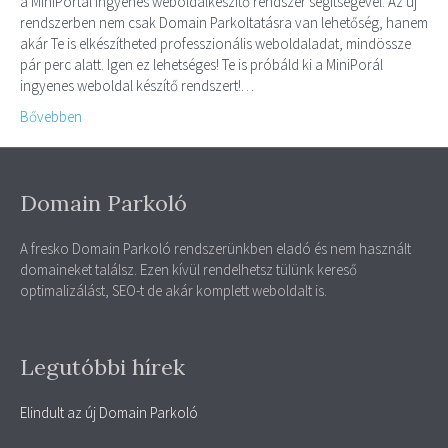
a MiniPortál ingyenes weboldalkészítő rendszer segítségével. Az új
rendszerben nem csak Domain Parkoltatásra van lehetőség, hanem
akár Te is elkészítheted professzionális weboldaladat, mindössze
pár perc alatt. Igen ez lehetséges! Te is próbáld ki a MiniPorál
ingyenes weboldal készítő rendszert!…
Bővebben
Domain Parkoló
A fresko Domain Parkoló rendszerünkben eladó és nem használt
domaineket találsz. Ezen kívül rendelhetsz tülünk kereső
optimalizálást, SEO-t de akár komplett weboldalt is.
Legutóbbi hírek
Elindult az új Domain Parkoló