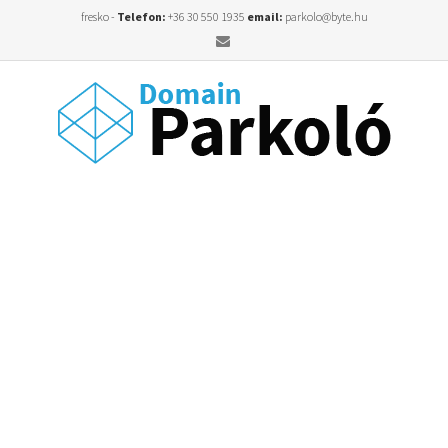
fresko -
Telefon:
+36 30 550 1935
email:
parkolo@byte.hu
Email